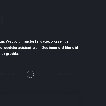
f
tur. Vestibulum auctor felis eget orci semper
nsectetur adipiscing elit. Sed imperdiet libero id
nibh gravida.
nibh pellen
Pellentesque ultricies nibh