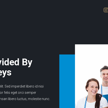
vided By
eys
t. Sed imperdiet libero id nisi
r felis eget orci semper
msan libero luctus, molestie nunc.