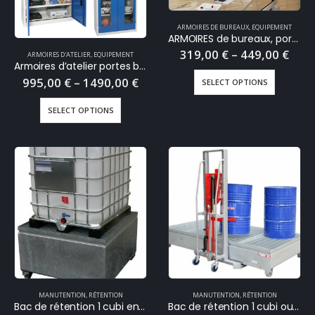
ARMOIRES DE BUREAUX
,
EQUIPEMENT
ARMOIRES de bureaux, portes à rideaux
319,00
€
–
449,00
€
ARMOIRES D'ATELIER
,
EQUIPEMENT
Armoires d’atelier portes battantes transparentes, hautes ou basses profondeur 500 mm
995,00
€
–
1490,00
€
SELECT OPTIONS
SELECT OPTIONS
MANUTENTION
,
RÉTENTION
MANUTENTION
,
RÉTENTION
Bac de rétention 1 cubi en acier galvanisé 1000 Litres
Bac de rétention 1 cubi ou 8 fûts, en acier galvanisé 1000 Litres