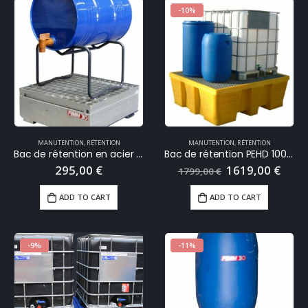
-10%
MANUTENTION
,
RÉTENTION
MANUTENTION
,
RÉTENTION
Bac de rétention en acier galvanisé 220 Litres
Bac de rétention PEHD 1000 Litres
295,00
€
1619,00
€
1799,00
€
ADD TO CART
ADD TO CART
-9%
-11%