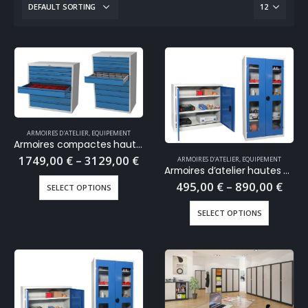
ARMOIRES D'ATELIER
,
EQUIPEMENT
Armoires compactes hautes ou basses largeur 1000 mm, hauteur 1475 mm ou 1000 mm, profondeur 665 mm
1749,00
€
–
3129,00
€
ARMOIRES D'ATELIER
,
EQUIPEMENT
Armoires d’atelier hautes ou basses profondeur 500 mm
495,00
€
–
890,00
€
SELECT OPTIONS
SELECT OPTIONS