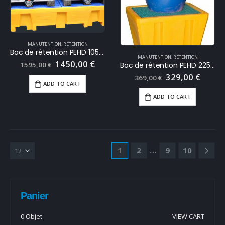
MANUTENTION
,
RÉTENTION
Bac de rétention PEHD 1050 Litres
MANUTENTION
,
RÉTENTION
1450,00
€
Bac de rétention PEHD 225 Litres
1595,00
€
329,00
€
369,00
€
ADD TO CART
ADD TO CART
…
1
2
9
10
Panier
0 Objet
VIEW CART