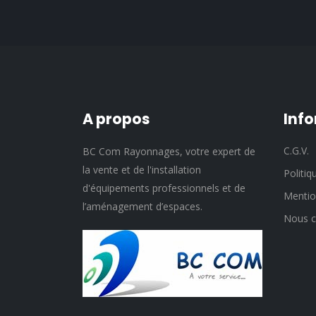
A propos
Inf
C.G.V.
BC Com Rayonnages, votre expert de
la vente et de l'installation
Politiq
d'équipements professionnels et de
Mentio
l’aménagement d’espaces.
Nous c