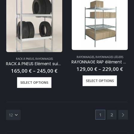
RAYONNAGES
,
RAYONNAGES LÉGERS
RACK À PNEUS
,
RAYONNAGES
RAYONNAGE RAP élément départ 5 niveaux
RACK A PNEUS Elément suivant
129,00
€
–
229,00
€
165,00
€
–
245,00
€
SELECT OPTIONS
SELECT OPTIONS
1
2