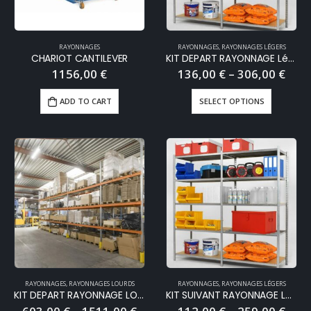
RAYONNAGES
RAYONNAGES
,
RAYONNAGES LÉGERS
CHARIOT CANTILEVER
KIT DEPART RAYONNAGE Léger EPSILINE 5 niveaux
1156,00
€
136,00
€
–
306,00
€
ADD TO CART
SELECT OPTIONS
RAYONNAGES
,
RAYONNAGES LOURDS
RAYONNAGES
,
RAYONNAGES LÉGERS
KIT DEPART RAYONNAGE LOURD EPSIRACK 2 ou 3 niveaux + sol
KIT SUIVANT RAYONNAGE Léger EPSILINE 5 niveaux