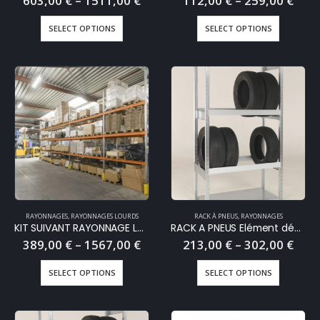
603,00
€
–
1511,00
€
112,00
€
–
259,00
€
SELECT OPTIONS
SELECT OPTIONS
RAYONNAGES
,
RAYONNAGES LOURDS
RACK À PNEUS
,
RAYONNAGES
KIT SUIVANT RAYONNAGE LOURD EPSIRACK 2 ou 3 niveaux + sol
RACK A PNEUS Elément départ
389,00
€
–
1567,00
€
213,00
€
–
302,00
€
SELECT OPTIONS
SELECT OPTIONS