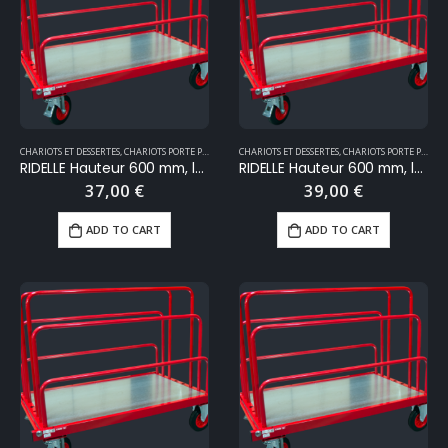
CHARIOTS ET DESSERTES
,
CHARIOTS PORTE PANNEAUX
CHARIOTS ET DESSERTES
,
MANUTENTION
,
CHARIOTS PORTE PANNEAUX
RIDELLE Hauteur 600 mm, longueur 1380 mm
RIDELLE Hauteur 600 mm, longueur 1600 mm
37,00
€
39,00
€
ADD TO CART
ADD TO CART