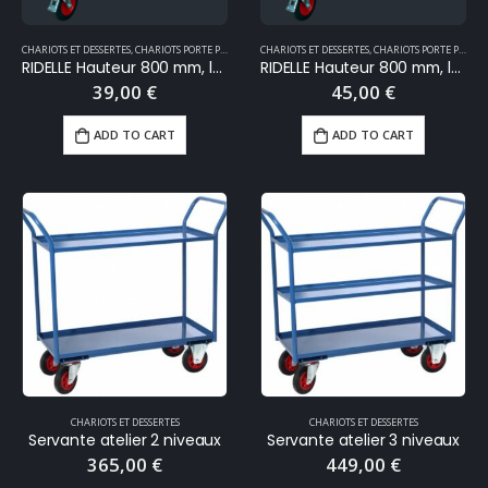
CHARIOTS ET DESSERTES
,
CHARIOTS PORTE PANNEAUX
CHARIOTS ET DESSERTES
,
MANUTENTION
,
CHARIOTS PORTE PANNEAUX
RIDELLE Hauteur 800 mm, longueur 1380 mm
RIDELLE Hauteur 800 mm, longueur 1600 mm
39,00
€
45,00
€
ADD TO CART
ADD TO CART
CHARIOTS ET DESSERTES
CHARIOTS ET DESSERTES
Servante atelier 2 niveaux
Servante atelier 3 niveaux
365,00
€
449,00
€