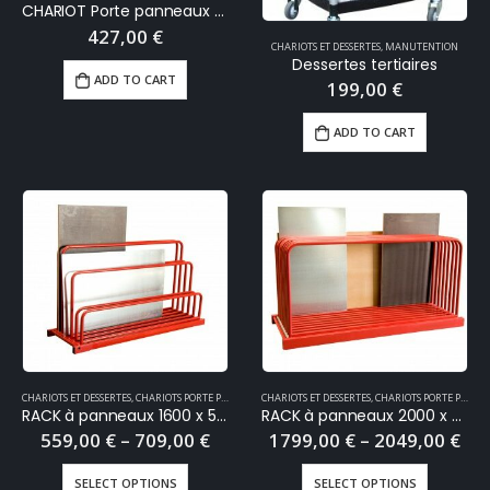
CHARIOT Porte panneaux 500 kg
427,00
€
CHARIOTS ET DESSERTES
,
MANUTENTION
Dessertes tertiaires
ADD TO CART
199,00
€
ADD TO CART
CHARIOTS ET DESSERTES
,
CHARIOTS PORTE PANNEAUX
CHARIOTS ET DESSERTES
,
MANUTENTION
,
CHARIOTS PORTE PANNEAUX
RACK à panneaux 1600 x 500 mm
RACK à panneaux 2000 x 825 mm
559,00
€
–
709,00
€
1799,00
€
–
2049,00
€
SELECT OPTIONS
SELECT OPTIONS