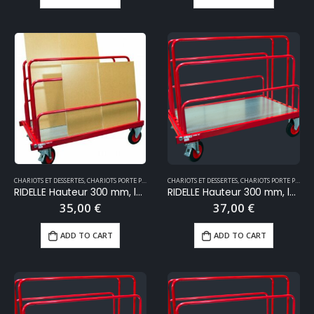
CHARIOTS ET DESSERTES
,
CHARIOTS PORTE PANNEAUX
CHARIOTS ET DESSERTES
,
MANUTENTION
,
CHARIOTS PORTE PANNEAUX
RIDELLE Hauteur 300 mm, longueur 1380 mm
RIDELLE Hauteur 300 mm, longueur 1600 mm
35,00
€
37,00
€
ADD TO CART
ADD TO CART