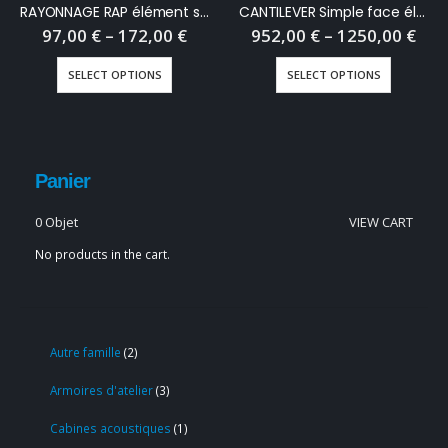
RAYONNAGE RAP élément suivant 5 niveaux
CANTILEVER Simple face élément départ
97,00
€
–
172,00
€
952,00
€
–
1250,00
€
SELECT OPTIONS
SELECT OPTIONS
Panier
0 Objet
VIEW CART
No products in the cart.
Autre famille
2
Armoires d'atelier
3
Cabines acoustiques
1