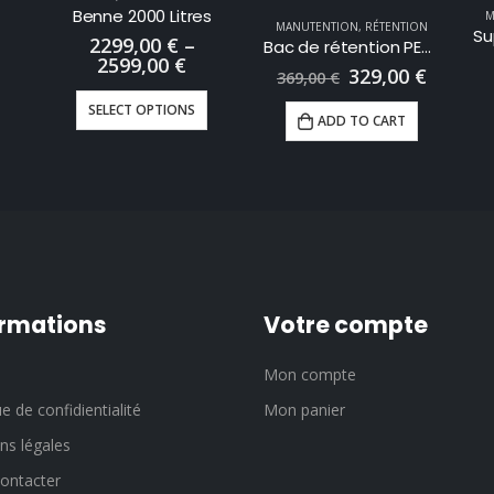
Benne 2000 Litres
M
MANUTENTION
,
RÉTENTION
2299,00
€
–
Bac de rétention PEHD 225 Litres
2599,00
€
329,00
€
369,00
€
SELECT OPTIONS
ADD TO CART
ormations
Votre compte
Mon compte
ue de confidientialité
Mon panier
ns légales
ontacter