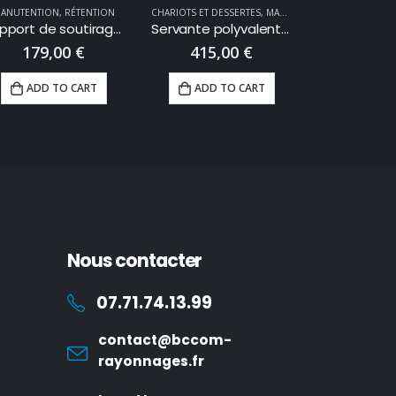
ANUTENTION
,
RÉTENTION
CHARIOTS ET DESSERTES
,
MANUTENTION
MANUTENTION
Support de soutirage 1 fût 60 ou 200 litres
Servante polyvalente 3 plateaux bois 1000 x 600 mm 250 kg
179,00
€
415,00
€
490,
ADD TO CART
ADD TO CART
ADD T
Nous contacter
07.71.74.13.99
contact@bccom-
rayonnages.fr